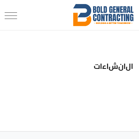
­
ا
ل
ا
ن
ش
ا
ء
ا
ت